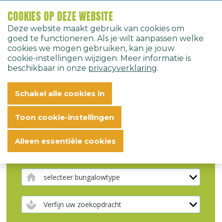
COOKIES OP DEZE WEBSITE
Deze website maakt gebruik van cookies om
Home
Bungalows
Reserveren
Nederlands
goed te functioneren. Als je wilt aanpassen welke
cookies we mogen gebruiken, kan je jouw
cookie-instellingen wijzigen. Meer informatie is
beschikbaar in onze
privacyverklaring
.
Schakel alle cookies in
Toon cookie-instellingen
Alleen essentiële cookies