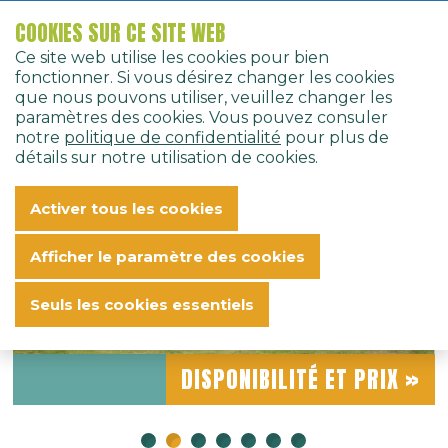
COOKIES SUR CE SITE WEB
Home
Bungalows
Bungalows
Appartement 2-4 personnes - 2-4B4
Ce site web utilise les cookies pour bien
Français
fonctionner. Si vous désirez changer les cookies
que nous pouvons utiliser, veuillez changer les
« RETOUR
paramètres des cookies. Vous pouvez consuler
notre
politique de confidentialité
pour plus de
détails sur notre utilisation de cookies.
APPARTEMENT 2-4
Activer tous les cookies
PERSONNES - 2-4B4
Afficher le paramètre des cookies
Seuls les cookies essentiels
DISPONIBILITÉ ET PRIX »