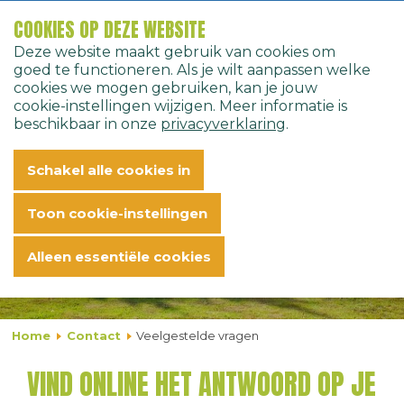
COOKIES OP DEZE WEBSITE
Deze website maakt gebruik van cookies om
Nederlands
goed te functioneren. Als je wilt aanpassen welke
cookies we mogen gebruiken, kan je jouw
cookie-instellingen wijzigen. Meer informatie is
beschikbaar in onze
privacyverklaring
.
VEELGESTELDE VRAGEN
Schakel alle cookies in
FAQ
Toon cookie-instellingen
Alleen essentiële cookies
Home
Contact
Veelgestelde vragen
VIND ONLINE HET ANTWOORD OP JE