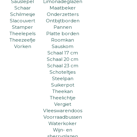
Sauslepel
Limonadeglazen
Schaar
Maatbeker
Schilmesje
Onderzetters
Slacouvert
Ontbijtborden
Stamper
Pannen
Theelepels
Platte borden
Theezeefje
Roomkan
Vorken
Sauskom
Schaal 17 cm
Schaal 20 cm
Schaal 23 cm
Schoteltjes
Steelpan
Suikerpot
Theekan
Theelichtje
Vergiet
Vleeswarendoos
Voorraadbussen
Waterkoker
Wijn- en
sherryglazen