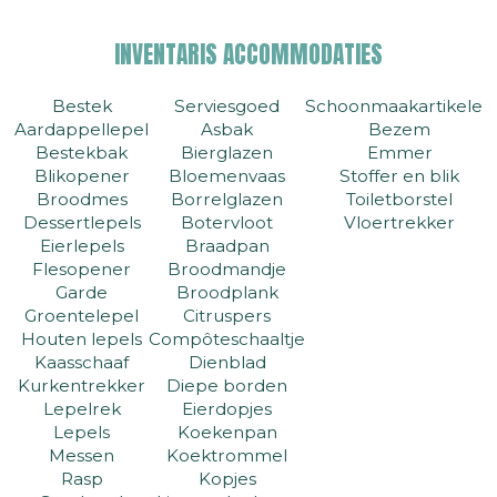
INVENTARIS ACCOMMODATIES
Bestek
Serviesgoed
Schoonmaakartikelen
Aardappellepel
Asbak
Bezem
Bestekbak
Bierglazen
Emmer
Blikopener
Bloemenvaas
Stoffer en blik
Broodmes
Borrelglazen
Toiletborstel
Dessertlepels
Botervloot
Vloertrekker
Eierlepels
Braadpan
Flesopener
Broodmandje
Garde
Broodplank
Groentelepel
Citruspers
Houten lepels
Compôteschaaltje
Kaasschaaf
Dienblad
Kurkentrekker
Diepe borden
Lepelrek
Eierdopjes
Lepels
Koekenpan
Messen
Koektrommel
Rasp
Kopjes