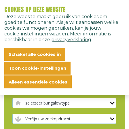
COOKIES OP DEZE WEBSITE
Deze website maakt gebruik van cookies om
Home
Bungalows
Reserveren
Nederlands
goed te functioneren. Als je wilt aanpassen welke
cookies we mogen gebruiken, kan je jouw
cookie-instellingen wijzigen. Meer informatie is
beschikbaar in onze
privacyverklaring
.
Schakel alle cookies in
Toon cookie-instellingen
Alleen essentiële cookies